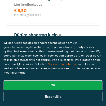
Met knoflooksaus
€ 9,50
incl. statiegeld (€ 0,00)
Dürüm shoarma klein
Met knoflooksaus
Wij gebruiken cookies en andere technologieën om uw
€ 8,00
gebruikerservaring te verbeteren, te personaliseren, analyses voor
incl. statiegeld (€ 0,00)
optimalisatie en advertenties in samenwerking met derde partijen. Wij
gebruiken onze eigen cookies en cookies van derde partijen. Door op OK
te klikken accepteert u het gebruik van alle cookies. Wij plaatsen altijd
noodzakelijke cookies. Selecteer
Voorkeuren beheren
om te kiezen
welke cookies u wilt accepteren, om uw voorkeur aan te passen en voor
Broodje kipburger
meer informatie.
€ 4,50
incl. statiegeld (€ 0,00)
OK
Online Eten Bestellen
Essentiële
Pita shoarma speciaal