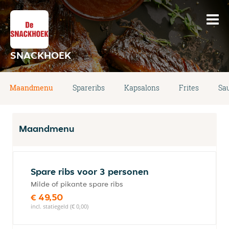
SNACKHOEK
Maandmenu
Spareribs
Kapsalons
Frites
Sa
Maandmenu
Spare ribs voor 3 personen
Milde of pikante spare ribs
€ 49,50
incl. statiegeld (€ 0,00)